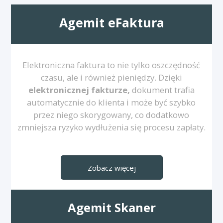
Agemit eFaktura
Elektroniczna faktura to nie tylko oszczędność
czasu, ale i również pieniędzy. Dzięki
elektronicznej fakturze,
dokument trafia
automatycznie do klienta i może być szybko
przez niego skorygowany, co dodatkowo
zmniejsza ryzyko wydłużenia się procesu zapłaty.
Zobacz więcej
Agemit Skaner